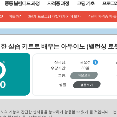
중등 블렌디드 과정
자격증 과정
코딩 기초
프로그
28
 활용
뭘 만들어볼까?
AI 멀티미디어 활용
3단계 프로그램 개발자가 되어 보자!
AI 프로그래밍 활용
AI 업무 활용
4단계 자격증 따 볼
AI
위한 실습 키트로 배우는 아두이노 (밸런싱 로
선생님:
권오성
수강기간:
30일
교안:
다운로드
샘플
샘플보기
이노의 기능과 간단한 센서들을 능숙하게 활용할 수 있게 될 것입니다. · 