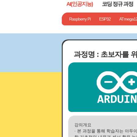
AI(인공지능)
코딩 정규 과정
기타
Chat GPT
1단계 컴퓨터는 나의 친구!
Raspberry Pi
AI 툴 일반
ESP32
ATmega1
AI 그래픽
2단계 
과정명 : 초보자를 
강의개요
· 본 과정을 통해 학습자는 아두