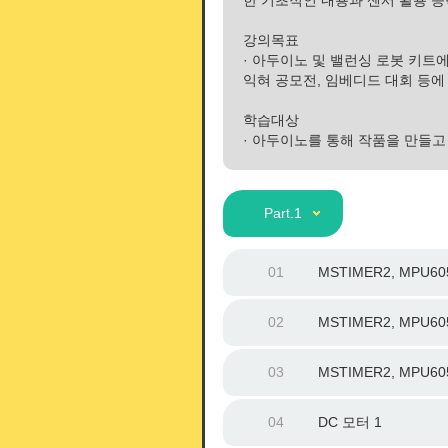
한 기초적인 내용과 센서 활용 
강의목표
· 아두이노 및 밸런싱 로봇 키트에
익혀 공모전, 임베디드 대회 등에
학습대상
· 아두이노를 통해 작품을 만들고
Part.1
01
MSTIMER2, MPU605
02
MSTIMER2, MPU605
03
MSTIMER2, MPU605
04
DC 모터 1