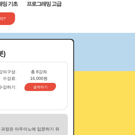
래밍 기초
프로그래밍 고급
까?
자격증
봇)
강의구성:
총 8강좌
수강료:
16,000원
수강하기:
결제하기
본 과정은 아두이노에 입문하기 위