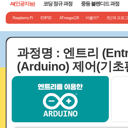
AI(인공지능)
코딩 정규 과정
중등 블렌디드 과정
기타
Chat GPT
1단계 컴퓨터는 나의 친구!
Raspberry Pi
AI 툴 일반
ESP32
ATmega128
AI 그래픽 활용
2단계 뭘 만들어볼까?
AI 멀티미디어 활용
3단계 프로그
과정명 : 엔트리 (En
(Arduino) 제어(기초편