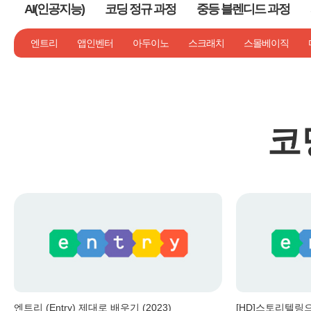
AI(인공지능)
코딩 정규 과정
중등 블렌디드 과정
기타
엔트리
앱인벤터
아두이노
스크래치
스몰베이직
코
엔트리 (Entry) 제대로 배우기 (2023)
[HD]스토리텔링으