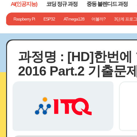
AI(인공지능)
코딩 정규 과정
중등 블렌디드 과정
기타
Chat GPT
1단계 컴퓨터는 나의 친구!
Raspberry Pi
AI 툴 일반
ESP32
ATmega128
AI 그래픽 활용
2단계 뭘 만들어볼까?
AI 멀티미디어 활용
3단계 프로그
과정명 : [HD]한번
2016 Part.2 기출