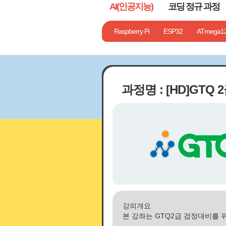
AI(인공지능)
코딩 정규 과정
기타
Chat GPT
1단계 컴퓨터는 나의 친구!
Raspberry Pi
AI 툴 일반
ESP32
ATmega1
AI 그래픽
2단계 
과정명 : [HD]GTQ 
강의개요
본 강좌는 GTQ2급 검정대비를