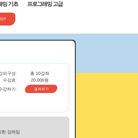
래밍 기초
프로그래밍 고급
까?
자격증
강의구성:
총 10강좌
수강료:
20,000원
수강하기:
결제하기
위한 강좌임