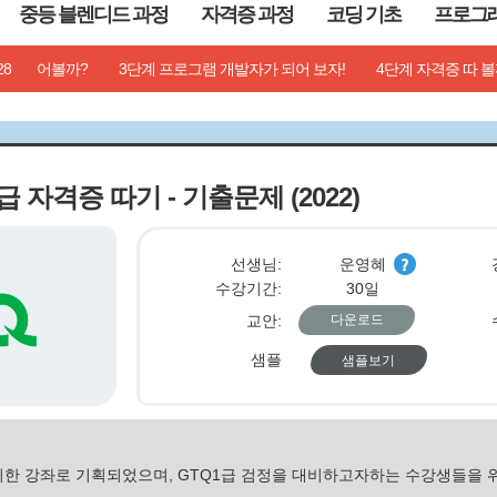
중등 블렌디드 과정
자격증 과정
코딩 기초
프로그
28
 활용
뭘 만들어볼까?
AI 멀티미디어 활용
3단계 프로그램 개발자가 되어 보자!
AI 프로그래밍 활용
AI 업무 활용
4단계 자격증 따 볼
AI
2급 자격증 따기 - 기출문제 (2022)
선생님:
운영혜
수강기간:
30일
교안:
다운로드
샘플
샘플보기
 위한 강좌로 기획되었으며, GTQ1급 검정을 대비하고자하는 수강생들을 